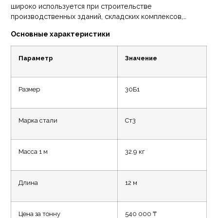
широко используется при строительстве
конструкции и позволяет эффективно распределять
производственных зданий, складских комплексов,
нагрузку по всей системе перекрытий.
торговых помещений и инженерных сооружений.
Основные характеристики
Благодаря оптимальному соотношению веса и
прочности двутавр 30Б1 считается одним из наиболее
востребованных размеров в промышленном
Параметр
Значение
строительстве.
Размер
30Б1
Марка стали
Ст3
Масса 1 м
32.9 кг
Длина
12 м
Цена за тонну
540 000 ₸