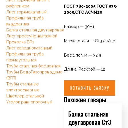
рифлением
ГОСТ 380-2005,ГОСТ 535-
Лист горячекатаный
2005,СТО АСЧМ20
Профильная труба
квадратная
Размер — 30Б1
Балка стальная двутавровая
Лист просечно-вытяжной
Марка стали — Ст3 сп/пс
Проволка ВР1
Лист холоднокатанный
Профильная труба
Вес 1 пог. м — 32.9
прямоугольная
Труба стальная бесшовная
Длина, Раскрой — 12
Трубы ВодоГазопроводные
(ВГП)
Трубы стальные
ОСТАВИТЬ ЗАЯВКУ
электросварные
Швеллер стальной
Похожие товары
Уголок равнополочный
Балка стальная
двутавровая Ст3