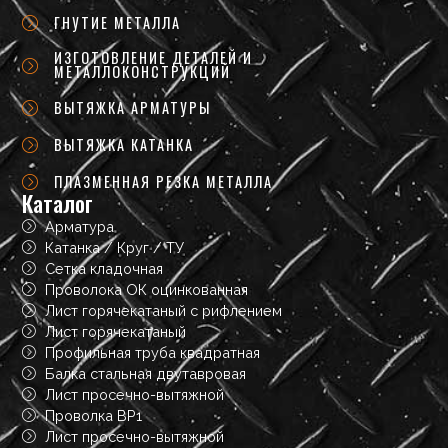
ГНУТИЕ МЕТАЛЛА
ИЗГОТОВЛЕНИЕ ДЕТАЛЕЙ И
МЕТАЛЛОКОНСТРУКЦИЙ
ВЫТЯЖКА АРМАТУРЫ
ВЫТЯЖКА КАТАНКА
ПЛАЗМЕННАЯ РЕЗКА МЕТАЛЛА
Каталог
Арматура
Катанка / Круг / ТУ
Сетка кладочная
Проволока ОК оцинкованная
Лист горячекатаный с рифлением
Лист горячекатаный
Профильная труба квадратная
Балка стальная двутавровая
Лист просечно-вытяжной
Проволка ВР1
Лист просечно-вытяжной