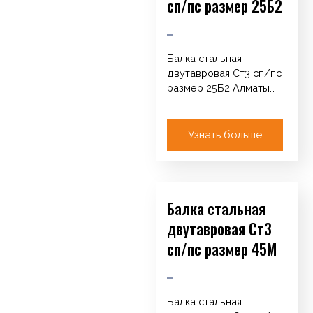
сп/пс размер 25Б2
Балка стальная
двутавровая Ст3 сп/пс
размер 25Б2 Алматы
Каталог Арматура
Катанка / Круг / ТУ
Сетка кладочная…
Узнать больше
Балка стальная
двутавровая Ст3
сп/пс размер 45М
Балка стальная