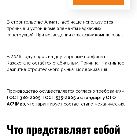
В строительстве Алматы всё чаще используются
прочные и устойчивые элементы каркасных
конструкций. При возведении складских комплексов,
коммерческих зданий, производственных объектов и
инфраструктурных сооружений широко применяется
балка стальная двутавровая 30Б1 из стали Ст3. Такой
В 2026 году спрос на двутавровые профили в
профиль обеспечивает высокую несущую способность
Казахстане остаётся стабильным. Причина — активное
и устойчивость к нагрузкам.
развитие строительного рынка, модернизация
промышленных предприятий и строительство
логистических комплексов. Балка 30Б1 используется в
проектах средней нагрузки: перекрытиях зданий,
Производство осуществляется согласно требованиям
опорных элементах каркасов, монтажных системах и
ГОСТ 380-2005, ГОСТ 535-2005 и стандарту СТО
различных инженерных конструкциях.
АСЧМ20
, что гарантирует соответствие механических
характеристик и геометрии профиля установленным
нормам.
Что представляет собой