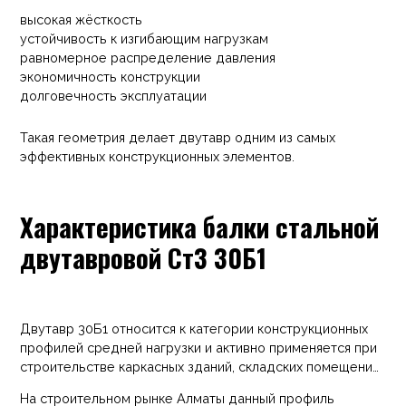
высокая жёсткость
устойчивость к изгибающим нагрузкам
равномерное распределение давления
экономичность конструкции
долговечность эксплуатации
Такая геометрия делает двутавр одним из самых
эффективных конструкционных элементов.
Характеристика балки стальной
двутавровой Ст3 30Б1
Двутавр 30Б1 относится к категории конструкционных
профилей средней нагрузки и активно применяется при
строительстве каркасных зданий, складских помещений
и промышленных сооружений. Высота профиля около
На строительном рынке Алматы данный профиль
300 мм обеспечивает высокую устойчивость