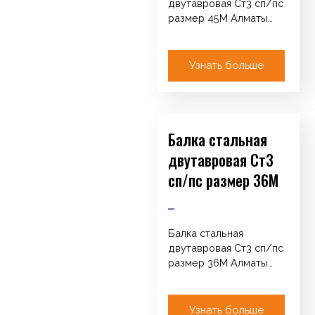
двутавровая Ст3 сп/пс
размер 45М Алматы
Каталог Арматура
Катанка / Круг / ТУ
Сетка кладочная…
Узнать больше
Балка стальная
двутавровая Ст3
сп/пс размер 36М
Балка стальная
двутавровая Ст3 сп/пс
размер 36М Алматы
Каталог Арматура
Катанка / Круг / ТУ
Сетка кладочная…
Узнать больше