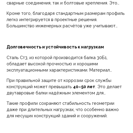
сварные соединения, так и болтовые крепления. Это
позволяет применять двутавр при строительстве
Кроме того, благодаря стандартным размерам профиль
различных типов конструкций.
легко интегрируется в проектные решения.
Большинство инженерных расчётов уже учитывают
данный тип проката.
Долговечность и устойчивость к нагрузкам
Сталь Ст3, из которой производится балка 30Б1,
обладает высокой прочностью и хорошими
эксплуатационными характеристиками. Материал
устойчив к механическим нагрузкам, перепадам
При правильной защите от коррозии срок службы
температур и длительной эксплуатации.
конструкций может превышать
40–50 лет
. Это делает
двутавровые балки надёжным элементом для
долговременных строительных проектов.
Такие профили сохраняют стабильность геометрии
даже при длительных нагрузках, что особенно важно
для несущих конструкций зданий и сооружений.