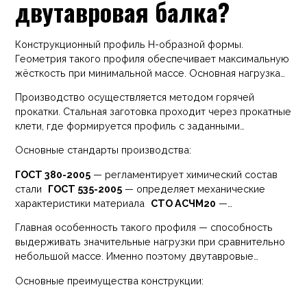
двутавровая балка?
Конструкционный профиль Н-образной формы.
Геометрия такого профиля обеспечивает максимальную
жёсткость при минимальной массе. Основная нагрузка
распределяется на полки, а стенка выполняет
Производство осуществляется методом горячей
соединительную функцию, обеспечивая устойчивость
прокатки. Стальная заготовка проходит через прокатные
конструкции.
клети, где формируется профиль с заданными
параметрами. После прокатки изделия проходят
Основные стандарты производства:
контроль размеров, массы и механических
характеристик.
ГОСТ 380-2005
— регламентирует химический состав
стали
ГОСТ 535-2005
— определяет механические
характеристики материала
СТО АСЧМ20
—
устанавливает сортамент и геометрию двутавровых
Главная особенность такого профиля — способность
профилей
выдерживать значительные нагрузки при сравнительно
небольшой массе. Именно поэтому двутавровые
элементы используются в несущих каркасах зданий и
Основные преимущества конструкции:
сооружений.