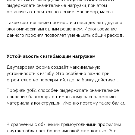
основное напряжение, возникающее при изгибе, а
выдерживать значительные нагрузки, при этом
вертикальная стенка соединяет их и стабилизирует
оставаясь относительно лёгким. Например, масса
конструкцию.
одного погонного метра составляет около
11,5 кг
, что
Такое соотношение прочности и веса делает двутавр
значительно снижает общий вес металлического
экономически выгодным решением. Использование
каркаса здания.
данного профиля позволяет уменьшить общий расход
стали при строительстве, не снижая прочностных
характеристик конструкции.
Устойчивость к изгибающим нагрузкам
Двутавровая форма создаёт максимальную
устойчивость к изгибу. Это особенно важно при
строительстве перекрытий, где на балку действует
постоянная нагрузка от перекрытия, оборудования или
Профиль 30Б1 способен выдерживать значительное
людей.
давление благодаря оптимальному расположению
материала в конструкции. Именно поэтому такие балки
широко применяются при создании перекрытий,
несущих каркасов и опорных конструкций зданий.
В сравнении с обычными прямоугольными профилями
двутавр обладает более высокой жёсткостью. Это