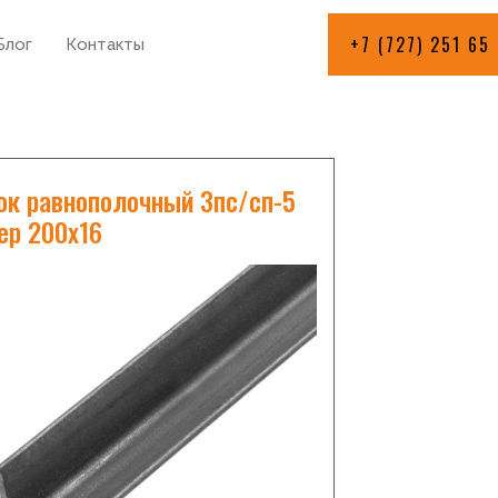
+7 (727) 251 65
Блог
Контакты
ок равнополочный 3пс/сп-5
ер 200х16