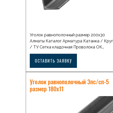
Уголок равнополочный размер 200х30
Алматы Каталог Арматура Катанка / Круг
/ ТУ Сетка кладочная Проволока ОК
оцинкованная Лист горячекатаный с
рифлением Лист горячекатаный
ОСТАВИТЬ ЗАЯВКУ
Профильная труба квадратная Балка
стальная двутавровая Лист просечно-
вытяжной Проволка ВР1 Лист
Уголок равнополочный 3пс/сп-5
холоднокатанный Профильная труба
размер 180х11
прямоугольная Труба стальная бесшовная
Трубы ВодоГазопроводные (ВГП) Трубы
стальные электросварные Швеллер
стальной Уголок равнополочный Оставит