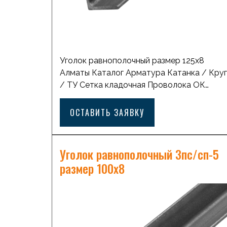
Уголок равнополочный размер 125х8
Алматы Каталог Арматура Катанка / Круг
/ ТУ Сетка кладочная Проволока ОК
оцинкованная Лист горячекатаный с
рифлением Лист горячекатаный
ОСТАВИТЬ ЗАЯВКУ
Профильная труба квадратная Балка
стальная двутавровая Лист просечно-
вытяжной Проволка ВР1 Лист
Уголок равнополочный 3пс/сп-5
холоднокатанный Профильная труба
размер 100х8
прямоугольная Труба стальная бесшовная
Трубы ВодоГазопроводные (ВГП) Трубы
стальные электросварные Швеллер
стальной Уголок равнополочный Оставит
заявку Похожие товары […]