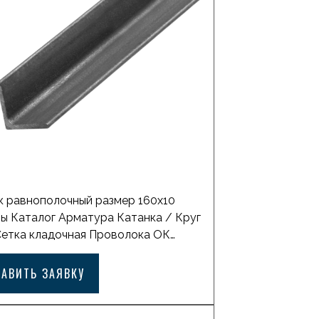
у Похожие товары Уголок […]
к равнополочный размер 160х10
ы Каталог Арматура Катанка / Круг
Сетка кладочная Проволока ОК
ованная Лист горячекатаный с
нием Лист горячекатаный
ТАВИТЬ ЗАЯВКУ
льная труба квадратная Балка
ная двутавровая Лист просечно-