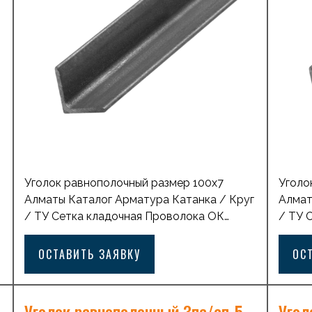
Уголок равнополочный размер 100х7
Уголо
Алматы Каталог Арматура Катанка / Круг
Алмат
/ ТУ Сетка кладочная Проволока ОК
/ ТУ 
оцинкованная Лист горячекатаный с
оцинк
рифлением Лист горячекатаный
рифле
ОСТАВИТЬ ЗАЯВКУ
ОС
Профильная труба квадратная Балка
Профи
стальная двутавровая Лист просечно-
сталь
вытяжной Проволка ВР1 Лист
вытяж
Уголок равнополочный 3пс/сп-5
Угол