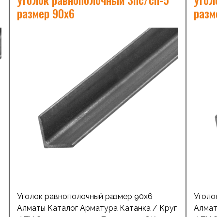
холоднокатанный Профильная труба
холод
размер 90х6
разм
прямоугольная Труба стальная бесшовная
прямо
Трубы ВодоГазопроводные (ВГП) Трубы
Трубы
стальные электросварные Швеллер
сталь
ь
стальной Уголок равнополочный Оставить
сталь
заявку Похожие товары […]
заявк
Уголок равнополочный размер 90х6
Уголо
Алматы Каталог Арматура Катанка / Круг
Алмат