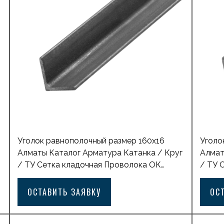
заявку Похожие товары […]
заявк
Уголок равнополочный размер 160х16
Уголо
Алматы Каталог Арматура Катанка / Круг
Алмат
/ ТУ Сетка кладочная Проволока ОК
/ ТУ 
оцинкованная Лист горячекатаный с
оцинк
рифлением Лист горячекатаный
рифле
ОСТАВИТЬ ЗАЯВКУ
ОС
Профильная труба квадратная Балка
Профи
стальная двутавровая Лист просечно-
сталь