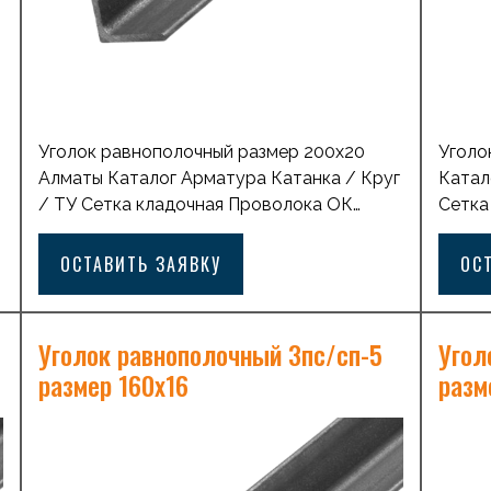
Уголок равнополочный размер 200х20
Уголо
Алматы Каталог Арматура Катанка / Круг
Катал
/ ТУ Сетка кладочная Проволока ОК
Сетка
оцинкованная Лист горячекатаный с
оцинк
рифлением Лист горячекатаный
рифле
ОСТАВИТЬ ЗАЯВКУ
ОС
Профильная труба квадратная Балка
Профи
стальная двутавровая Лист просечно-
сталь
вытяжной Проволка ВР1 Лист
вытяж
Уголок равнополочный 3пс/сп-5
Угол
холоднокатанный Профильная труба
холод
размер 160х16
разм
прямоугольная Труба стальная бесшовная
прямо
Трубы ВодоГазопроводные (ВГП) Трубы
Трубы
стальные электросварные Швеллер
сталь
ь
стальной Уголок равнополочный Оставить
сталь