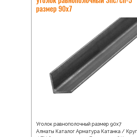
холоднокатанный Профильная труба
размер 90х7
прямоугольная Труба стальная бесшовная
Трубы ВодоГазопроводные (ВГП) Трубы
стальные электросварные Швеллер
стальной Уголок равнополочный Оставит
заявку Похожие товары […]
Уголок равнополочный размер 90х7
Алматы Каталог Арматура Катанка / Круг