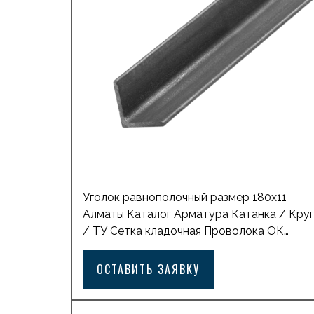
заявку Похожие товары […]
Уголок равнополочный размер 180х11
Алматы Каталог Арматура Катанка / Круг
/ ТУ Сетка кладочная Проволока ОК
оцинкованная Лист горячекатаный с
рифлением Лист горячекатаный
ОСТАВИТЬ ЗАЯВКУ
Профильная труба квадратная Балка
стальная двутавровая Лист просечно-