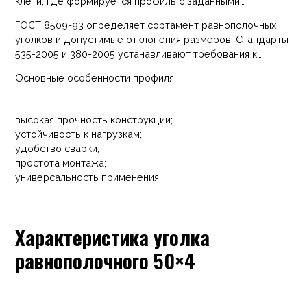
клети, где формируется профиль с заданными
параметрами. После этого продукция проходит
ГОСТ 8509-93 определяет сортамент равнополочных
контроль геометрии, механических характеристик и
уголков и допустимые отклонения размеров. Стандарты
качества поверхности.
535-2005 и 380-2005 устанавливают требования к
химическому составу стали и механическим
Основные особенности профиля:
характеристикам материала.
высокая прочность конструкции;
устойчивость к нагрузкам;
удобство сварки;
простота монтажа;
универсальность применения.
Характеристика уголка
равнополочного 50×4