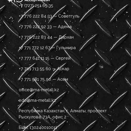
+7 (727) 251 65 35
+7 776 222 84 33 — Советгуль
+7 776 222 92 33 — Адема
+7 776 222 83 44 — Дархан
+7 771 772 12 67 — Гульмира
+7 777 641 11 15 — Сергей
+7 701 713 55 60 — Аскар
+7 771 981 75 90 — Асем
office@ma-metall.kz
edo@ma-metall.kz
Республика Казахстан, г. Алматы, проспект
Рыскулова, 73А, офис 2
БИН: 130240010011