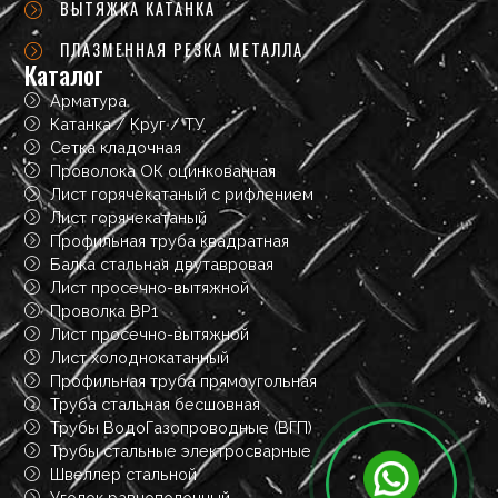
ВЫТЯЖКА КАТАНКА
ПЛАЗМЕННАЯ РЕЗКА МЕТАЛЛА
Каталог
Арматура
Катанка / Круг / ТУ
Сетка кладочная
Проволока ОК оцинкованная
Лист горячекатаный с рифлением
Лист горячекатаный
Профильная труба квадратная
Балка стальная двутавровая
Лист просечно-вытяжной
Проволка ВР1
Лист просечно-вытяжной
Лист холоднокатанный
Профильная труба прямоугольная
Труба стальная бесшовная
Трубы ВодоГазопроводные (ВГП)
Трубы стальные электросварные
Швеллер стальной
Уголок равнополочный