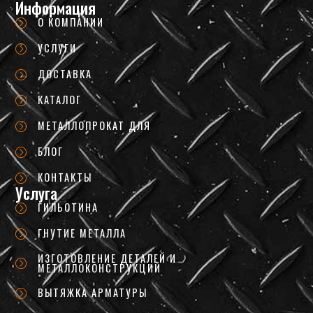
Информация
О КОМПАНИИ
УСЛУГИ
ДОСТАВКА
КАТАЛОГ
МЕТАЛЛОПРОКАТ ДЛЯ
БЛОГ
КОНТАКТЫ
Услуга
ГИЛЬОТИНА
ГНУТИЕ МЕТАЛЛА
ИЗГОТОВЛЕНИЕ ДЕТАЛЕЙ И
МЕТАЛЛОКОНСТРУКЦИЙ
ВЫТЯЖКА АРМАТУРЫ