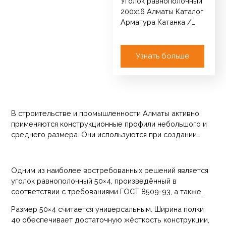
Уголок равнополочный
200х16 Алматы Каталог
Арматура Катанка /
Круг / ТУ Сетка
кладочная Проволока
ОК оцинкованная Лист…
Узнать больше
В строительстве и промышленности Алматы активно
применяются конструкционные профили небольшого и
среднего размера. Они используются при создании
каркасов зданий, монтаже инженерных систем,
изготовлении металлических изделий и производстве
оборудования.
Одним из наиболее востребованных решений является
уголок равнополочный 50×4, произведённый в
соответствии с требованиями ГОСТ 8509-93, а также
стандартов 535-2005 и 380-2005.
Размер 50×4 считается универсальным. Ширина полки
40 обеспечивает достаточную жёсткость конструкции,