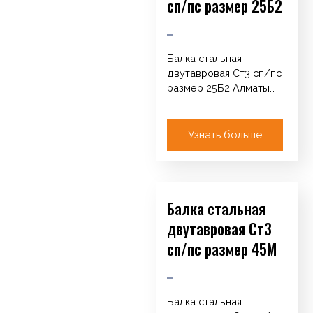
сп/пс размер 25Б2
Балка стальная
двутавровая Ст3 сп/пс
размер 25Б2 Алматы
Каталог Арматура
Катанка / Круг / ТУ
Сетка кладочная…
Узнать больше
Балка стальная
двутавровая Ст3
сп/пс размер 45М
Балка стальная