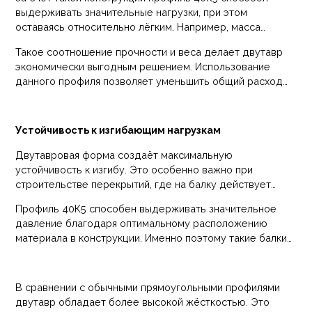
основное напряжение, возникающее при изгибе, а
выдерживать значительные нагрузки, при этом
вертикальная стенка соединяет их и стабилизирует
оставаясь относительно лёгким. Например, масса
конструкцию.
одного погонного метра составляет около
11,5 кг
, что
Такое соотношение прочности и веса делает двутавр
значительно снижает общий вес металлического
экономически выгодным решением. Использование
каркаса здания.
данного профиля позволяет уменьшить общий расход
стали при строительстве, не снижая прочностных
характеристик конструкции.
Устойчивость к изгибающим нагрузкам
Двутавровая форма создаёт максимальную
устойчивость к изгибу. Это особенно важно при
строительстве перекрытий, где на балку действует
постоянная нагрузка от перекрытия, оборудования или
Профиль 40К5 способен выдерживать значительное
людей.
давление благодаря оптимальному расположению
материала в конструкции. Именно поэтому такие балки
широко применяются при создании перекрытий,
несущих каркасов и опорных конструкций зданий.
В сравнении с обычными прямоугольными профилями
двутавр обладает более высокой жёсткостью. Это