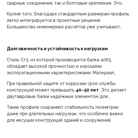
сварные соединения, так и болтовые крепления. Это
позволяет применять двутавр при строительстве
Кроме того, благодаря стандартным размерам профиль
различных типов конструкций.
легко интегрируется в проектные решения.
Большинство инженерных расчётов уже учитывают
данный тип проката.
Долговечность и устойчивость к нагрузкам
Сталь Ст3, из которой производится балка 40К5,
обладает высокой прочностью и хорошими
эксплуатационными характеристиками. Материал
устойчив к механическим нагрузкам, перепадам
При правильной защите от коррозии срок службы
температур и длительной эксплуатации.
конструкций может превышать
40–50 лет
. Это делает
двутавровые балки надёжным элементом для
долговременных строительных проектов.
Такие профили сохраняют стабильность геометрии
даже при длительных нагрузках, что особенно важно
для несущих конструкций зданий и сооружений.