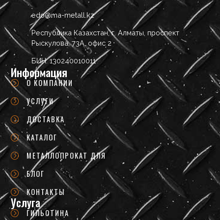
edo@ma-metall.kz
Республика Казахстан, г. Алматы, проспект
Рыскулова, 73А, офис 2
БИН: 130240010011
Информация
О КОМПАНИИ
УСЛУГИ
ДОСТАВКА
КАТАЛОГ
МЕТАЛЛОПРОКАТ ДЛЯ
БЛОГ
КОНТАКТЫ
Услуга
ГИЛЬОТИНА