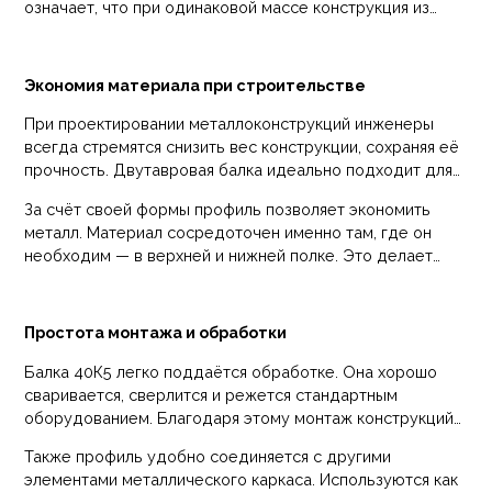
означает, что при одинаковой массе конструкция из
двутавровых элементов выдерживает значительно
большую нагрузку.
Экономия материала при строительстве
При проектировании металлоконструкций инженеры
всегда стремятся снизить вес конструкции, сохраняя её
прочность. Двутавровая балка идеально подходит для
таких задач.
За счёт своей формы профиль позволяет экономить
металл. Материал сосредоточен именно там, где он
необходим — в верхней и нижней полке. Это делает
конструкцию более эффективной с точки зрения
расхода стали.
Простота монтажа и обработки
Балка 40К5 легко поддаётся обработке. Она хорошо
сваривается, сверлится и режется стандартным
оборудованием. Благодаря этому монтаж конструкций
выполняется быстрее и требует меньше трудозатрат.
Также профиль удобно соединяется с другими
элементами металлического каркаса. Используются как