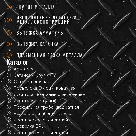
ГНУТИЕ МЕТАЛЛА
ИЗГОТОВЛЕНИЕ ДЕТАЛЕЙ И
МЕТАЛЛОКОНСТРУКЦИЙ
ВЫТЯЖКА АРМАТУРЫ
ВЫТЯЖКА КАТАНКА
ПЛАЗМЕННАЯ РЕЗКА МЕТАЛЛА
Каталог
Арматура
Катанка / Круг / ТУ
Сетка кладочная
Проволока ОК оцинкованная
Лист горячекатаный с рифлением
Лист горячекатаный
Профильная труба квадратная
Балка стальная двутавровая
Лист просечно-вытяжной
Проволка ВР1
Лист просечно-вытяжной