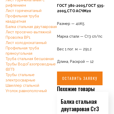
рифлением
ГОСТ 380-2005,ГОСТ 535-
Лист горячекатаный
2005,СТО АСЧМ20
Профильная труба
квадратная
Размер — 40К5
Балка стальная двутавровая
Лист просечно-вытяжной
Марка стали — Ст3 сп/пс
Проволка ВР1
Лист холоднокатанный
Профильная труба
Вес 1 пог. м — 291.2
прямоугольная
Труба стальная бесшовная
Длина, Раскрой — 12
Трубы ВодоГазопроводные
(ВГП)
Трубы стальные
ОСТАВИТЬ ЗАЯВКУ
электросварные
Швеллер стальной
Похожие товары
Уголок равнополочный
Балка стальная
двутавровая Ст3