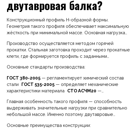
двутавровая балка?
Конструкционный профиль Н-образной формы.
Геометрия такого профиля обеспечивает максимальную
жёсткость при минимальной массе. Основная нагрузка
распределяется на полки, а стенка выполняет
Производство осуществляется методом горячей
соединительную функцию, обеспечивая устойчивость
прокатки. Стальная заготовка проходит через прокатные
конструкции.
клети, где формируется профиль с заданными
параметрами. После прокатки изделия проходят
Основные стандарты производства:
контроль размеров, массы и механических
характеристик.
ГОСТ 380-2005
— регламентирует химический состав
стали
ГОСТ 535-2005
— определяет механические
характеристики материала
СТО АСЧМ20
—
устанавливает сортамент и геометрию двутавровых
Главная особенность такого профиля — способность
профилей
выдерживать значительные нагрузки при сравнительно
небольшой массе. Именно поэтому двутавровые
элементы используются в несущих каркасах зданий и
Основные преимущества конструкции:
сооружений.