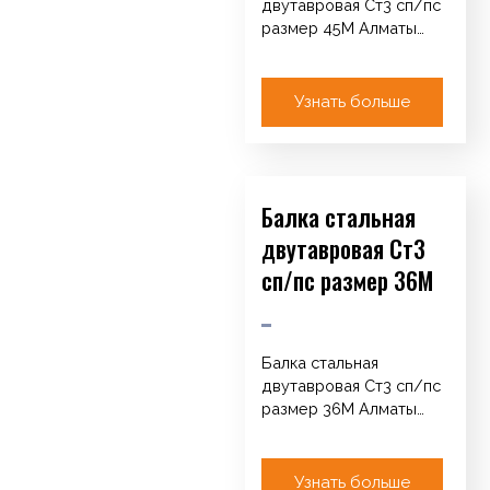
двутавровая Ст3 сп/пс
размер 45М Алматы
Каталог Арматура
Катанка / Круг / ТУ
Сетка кладочная…
Узнать больше
Балка стальная
двутавровая Ст3
сп/пс размер 36М
Балка стальная
двутавровая Ст3 сп/пс
размер 36М Алматы
Каталог Арматура
Катанка / Круг / ТУ
Сетка кладочная…
Узнать больше