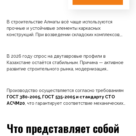
В строительстве Алматы всё чаще используются
прочные и устойчивые элементы каркасных
конструкций. При возведении складских комплексов,
коммерческих зданий, производственных объектов и
инфраструктурных сооружений широко применяется
балка стальная двутавровая 40К5 из стали Ст3. Такой
В 2026 году спрос на двутавровые профили в
профиль обеспечивает высокую несущую способность
Казахстане остаётся стабильным. Причина — активное
и устойчивость к нагрузкам.
развитие строительного рынка, модернизация
промышленных предприятий и строительство
логистических комплексов. Балка 40К5 используется в
проектах средней нагрузки: перекрытиях зданий,
Производство осуществляется согласно требованиям
опорных элементах каркасов, монтажных системах и
ГОСТ 380-2005, ГОСТ 535-2005 и стандарту СТО
различных инженерных конструкциях.
АСЧМ20
, что гарантирует соответствие механических
характеристик и геометрии профиля установленным
нормам.
Что представляет собой