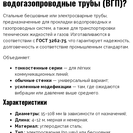
водогазопроводные трубы (ВГП)?
холоднокатанный
Профильная труба
прямоугольная Труба
Стальные бесшовные или электросварные трубы,
стальная бесшовная
предназначенные для прокладки водопроводных и
Трубы
газопроводных систем, а также для транспортировки
ВодоГазопроводные
технических жидкостей и газов. Изготавливаются в
(ВГП) Трубы стальные
соответствии с
ГОСТ 3262-75
, что гарантирует надежность,
электросварные
долговечность и соответствие промышленным стандартам.
Швеллер стальной
Объединяет:
Уголок равнополочный
Оставить заявку
тонкостенные серии
— для лёгких
Похожие […]
коммуникационных линий;
обычные стенки
— универсальный вариант;
усиленные модификации
— там, где ожидаются
вибрации или давление выше среднего.
Характеристики
Диаметры:
15–108 мм (в зависимости от назначения);
Длина:
4–12 м, мерная и немерная;
Материал:
углеродистая сталь;
Тип :
электросварная (по шву) или бесшовная;