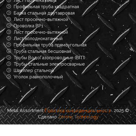
Лист горячекатаный
Профильная труба квадратная
Балка стальная двутавровая
Лист просечно-вытяжной
Проволка ВР1
Лист просечно-вытяжной
Лист холоднокатанный
Профильная труба прямоугольная
Труба стальная бесшовная
Трубы ВодоГазопроводные (ВГП)
Трубы стальные электросварные
Швеллер стальной
Уголок равнополочный
Metal Assortment
Политика конфиденциальности
2025 ©
Сделано
Zerone Technology