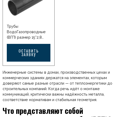
Профильная труба
Профильная труба
прямоугольная Труба
прямоугольная Труба
стальная бесшовная
стальная бесшовная
Трубы
Трубы
ВодоГазопроводные
ВодоГазопроводные
Трубы
(ВГП) Трубы стальные
(ВГП) Трубы стальные
ВодоГазопроводные
электросварные
электросварные
(ВГП) размер 15*2,8
Швеллер стальной
Швеллер стальной
Алматы Каталог
Уголок равнополочный
Уголок равнополочный
Арматура Катанка /
ОСТАВИТЬ
Оставить заявку
Оставить заявку
Круг / ТУ Сетка
ЗАЯВКУ
Похожие […]
Похожие […]
кладочная Проволока
ОК оцинкованная Лист
горячекатаный с
Инженерные системы в домах, производственных цехах и
рифлением Лист
коммерческих зданиях держатся на элементах, которым
горячекатаный
доверяют самые разные отрасли — от теплоэнергетики до
Профильная труба
строительных компаний. Когда речь идёт о монтаже
квадратная Балка
коммуникаций, критически важны надёжность металла,
стальная двутавровая
соответствие нормативам и стабильная геометрия.
Лист просечно-
Что представляют собой
вытяжной Проволка
ВР1 Лист