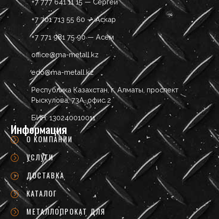
+7 777 641 11 15 — Сергей
+7 701 713 55 60 — Аскар
+7 771 981 75 90 — Асем
office@ma-metall.kz
edo@ma-metall.kz
Республика Казахстан, г. Алматы, проспект
Рыскулова, 73А, офис 2
БИН: 130240010011
Информация
О КОМПАНИИ
УСЛУГИ
ДОСТАВКА
КАТАЛОГ
МЕТАЛЛОПРОКАТ ДЛЯ