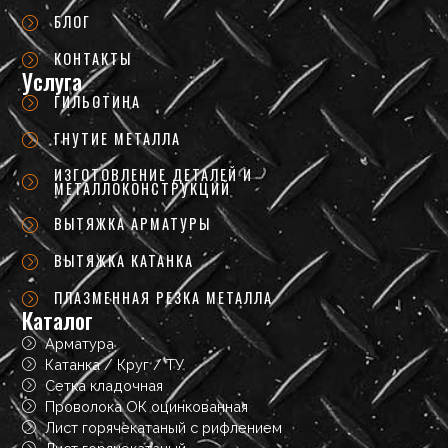
БЛОГ
КОНТАКТЫ
Услуга
ГИЛЬОТИНА
ГНУТИЕ МЕТАЛЛА
ИЗГОТОВЛЕНИЕ ДЕТАЛЕЙ И
МЕТАЛЛОКОНСТРУКЦИЙ
ВЫТЯЖКА АРМАТУРЫ
ВЫТЯЖКА КАТАНКА
ПЛАЗМЕННАЯ РЕЗКА МЕТАЛЛА
Каталог
Арматура
Катанка / Круг / ТУ
Сетка кладочная
Проволока ОК оцинкованная
Лист горячекатаный с рифлением