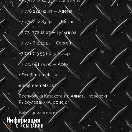
+7 776 222 84 33 — Советгуль
+7 776 222 92 33 — Адема
+7 776 222 83 44 — Дархан
+7 771 772 12 67 — Гульмира
+7 777 641 11 15 — Сергей
+7 701 713 55 60 — Аскар
+7 771 981 75 90 — Асем
office@ma-metall.kz
edo@ma-metall.kz
Республика Казахстан, г. Алматы, проспект
Рыскулова, 73А, офис 2
БИН: 130240010011
Информация
О КОМПАНИИ