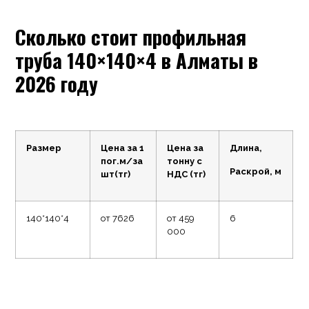
Сколько стоит профильная
труба 140×140×4 в Алматы в
2026 году
Размер
Цена за 1
Цена за
Длина,
пог.м/за
тонну с
Раскрой, м
шт(тг)
НДС (тг)
140*140*4
от 7626
от 459
6
000