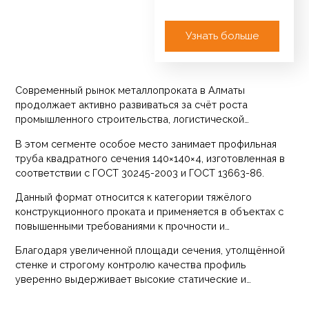
Алматы Каталог
Арматура Катанка /
Круг / ТУ Сетка
Узнать больше
кладочная…
Современный рынок металлопроката в Алматы
продолжает активно развиваться за счёт роста
промышленного строительства, логистической
инфраструктуры, коммерческой недвижимости и
В этом сегменте особое место занимает профильная
масштабных инженерных проектов. Возведение
труба квадратного сечения 140×140×4, изготовленная в
складских комплексов, ангаров, производственных
соответствии с ГОСТ 30245-2003 и ГОСТ 13663-86.
корпусов, торговых центров, терминалов и технических
сооружений требует применения материалов с
Данный формат относится к категории тяжёлого
повышенной несущей способностью, стабильной
конструкционного проката и применяется в объектах с
геометрией и прогнозируемым сроком службы.
повышенными требованиями к прочности и
устойчивости. Его выбирают генеральные подрядчики,
Благодаря увеличенной площади сечения, утолщённой
проектные организации, инженерные бюро, девелоперы
стенке и строгому контролю качества профиль
и застройщики, ориентированные на долгосрочную
уверенно выдерживает высокие статические и
эксплуатацию и безопасность сооружений.
динамические нагрузки в условиях алматинского
климата, сохраняя стабильность геометрии на