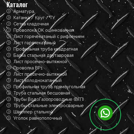
Каталог
Арматура
Катанка / Круг / ТУ
Сетка кладочная
Проволока ОК оцинкованная
Лист горячекатаный с рифлением
Лист горячекатаный
Профильная труба квадратная
Балка стальная двутавровая
Лист просечно-вытяжной
Проволка ВР1
Лист просечно-вытяжной
Лист холоднокатанный
Профильная труба прямоугольная
Труба стальная бесшовная
Трубы ВодоГазопроводные (ВГП)
Трубы стальные электросварные
Швеллер стальной
Уголок равнополочный