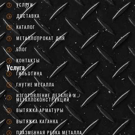
УСЛУГИ
ДОСТАВКА
КАТАЛОГ
МЕТАЛЛОПРОКАТ ДЛЯ
БЛОГ
КОНТАКТЫ
Услуга
ГИЛЬОТИНА
ГНУТИЕ МЕТАЛЛА
ИЗГОТОВЛЕНИЕ ДЕТАЛЕЙ И
МЕТАЛЛОКОНСТРУКЦИЙ
ВЫТЯЖКА АРМАТУРЫ
ВЫТЯЖКА КАТАНКА
ПЛАЗМЕННАЯ РЕЗКА МЕТАЛЛА