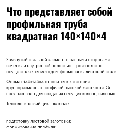
протяжении десятилетий.
Что представляет собой
профильная труба
квадратная 140×140×4
Замкнутый стальной элемент с равными сторонами
сечения и внутренней полостью. Производство
осуществляется методом формования листовой стали с
последующей продольной сваркой и обязательной
Формат 140×140×4 относится к категории
калибровкой геометрии.
крупноразмерных профилей высокой жёсткости. Он
предназначен для создания несущих колонн, силовых
каркасов, рамных систем, пространственных модулей и
Технологический цикл включает:
опорных конструкций.
подготовку листовой заготовки;
формирование профиля;