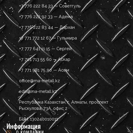
+7 776 222 84 33 — Советгуль
+7 776 222 92 33 — Адема
+7 776 222 83 44 — Дархан
+7 771 772 12 67 — Гульмира
+7 777 641 11 15 — Сергей
+7 701 713 55 60 — Аскар
+7 771 981 75 90 — Асем
office@ma-metall.kz
edo@ma-metall.kz
Республика Казахстан, г. Алматы, проспект
Рыскулова, 73А, офис 2
БИН: 130240010011
Информация
О КОМПАНИИ