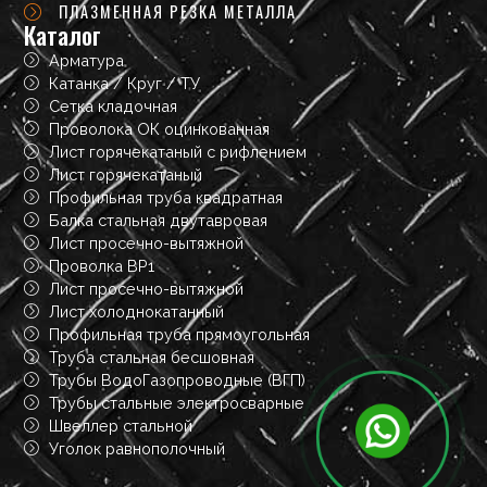
ПЛАЗМЕННАЯ РЕЗКА МЕТАЛЛА
Каталог
Арматура
Катанка / Круг / ТУ
Сетка кладочная
Проволока ОК оцинкованная
Лист горячекатаный с рифлением
Лист горячекатаный
Профильная труба квадратная
Балка стальная двутавровая
Лист просечно-вытяжной
Проволка ВР1
Лист просечно-вытяжной
Лист холоднокатанный
Профильная труба прямоугольная
Труба стальная бесшовная
Трубы ВодоГазопроводные (ВГП)
Трубы стальные электросварные
Швеллер стальной
Уголок равнополочный